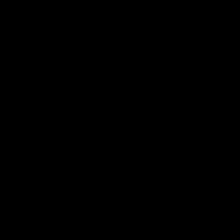
SLOT
ARCADE