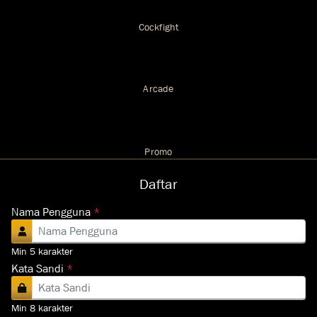
Cockfight
Arcade
Promo
Daftar
Nama Pengguna
*
Min 5 karakter
Kata Sandi
*
Min 8 karakter