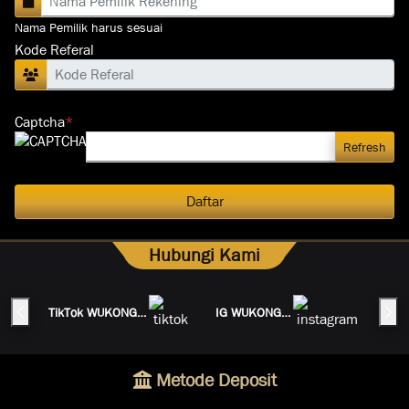
Nama Pemilik harus sesuai
Kode Referal
Captcha
*
Refresh
Daftar
Hubungi Kami
X W
TikTok WUKONG778
IG WUKONG778
Metode Deposit